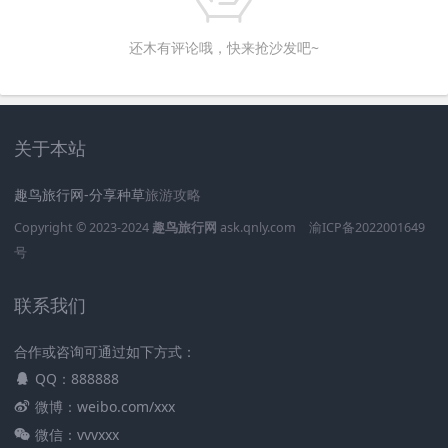
还木有评论哦，快来抢沙发吧~
关于本站
趣鸟旅行网-分享种草
旅游攻略
Copyright © 2023-2024
趣鸟旅行网
ask.qnly.com
渝ICP备2022001649
号
联系我们
合作或咨询可通过如下方式：
QQ：888888
微博：weibo.com/xxx
微信：vvvxxx