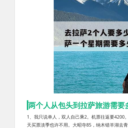
两个人从包头到拉萨旅游需要
1、我只说单人，双人自己乘2。机票往返要4200
天买票淡季也许不用。大昭寺85，纳木错羊湖去青旅