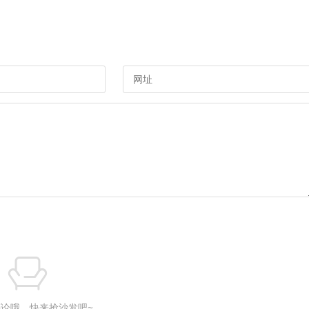
论哦，快来抢沙发吧~