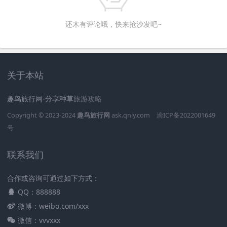
还木有评论哦，快来抢沙发吧~
关于本站
趣鸟旅行网-分享种草
旅游攻略
Copyright © 2023-2024
趣鸟旅行网
ask.qnly.com
渝ICP备2022001649
号
联系我们
合作或咨询可通过如下方式：
QQ：888888
微博：weibo.com/xxx
微信：vvvxxx